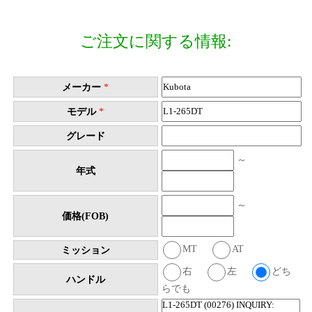
ご注文に関する情報:
メーカー
*
モデル
*
グレード
～
年式
～
価格(FOB)
MT
AT
ミッション
右
左
どち
ハンドル
らでも