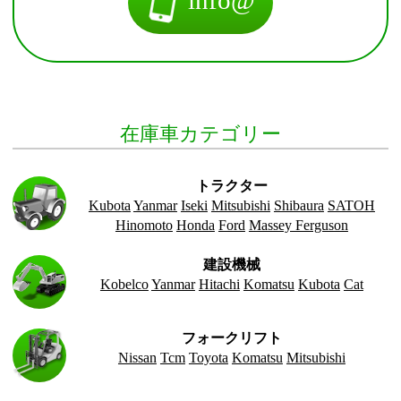
在庫車カテゴリー
トラクター
Kubota
Yanmar
Iseki
Mitsubishi
Shibaura
SATOH
Hinomoto
Honda
Ford
Massey Ferguson
建設機械
Kobelco
Yanmar
Hitachi
Komatsu
Kubota
Cat
フォークリフト
Nissan
Tcm
Toyota
Komatsu
Mitsubishi