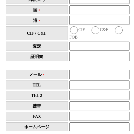
国
*
港
*
CIF
C&F
CIF / C&F
FOB
査定
証明書
メール
*
TEL
TEL 2
携帯
FAX
ホームページ