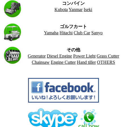
コンバイン
Kubota
Yanmar
Iseki
ゴルフカート
Yamaha
Hitachi
Club Car
Sanyo
その他
Generator
Diesel Engine
Power Light
Grass Cutter
Chainsaw
Engine Cutter
Hand tiller
OTHERS